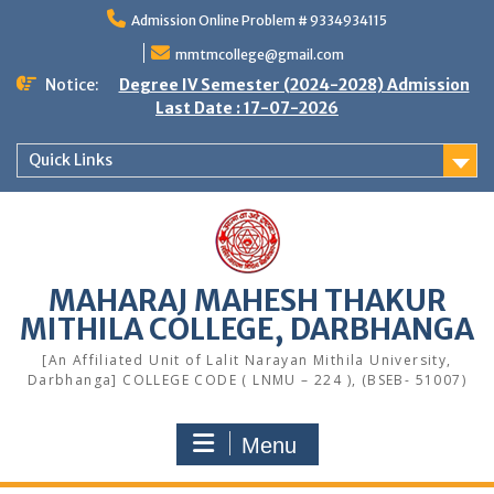
Skip
Admission Online Problem # 9334934115
to
content
mmtmcollege@gmail.com
Notice:
Degree IV Semester (2024-2028) Admission
Last Date : 17-07-2026
Quick Links
MAHARAJ MAHESH THAKUR
MITHILA COLLEGE, DARBHANGA
[An Affiliated Unit of Lalit Narayan Mithila University,
Darbhanga] COLLEGE CODE ( LNMU – 224 ), (BSEB- 51007)
Menu